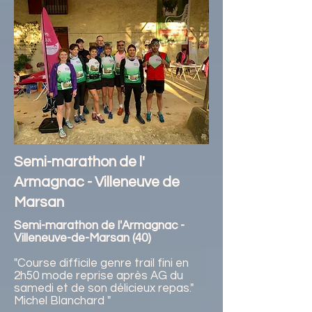
Semi-marathon de l'
Armagnac - Villeneuve de
Marsan
Semi-marathon de l'Armagnac -
Villeneuve-de-Marsan (40)
"Course difficile genre trail fini en
2h50 mode reprise après AG du
samedi et de son délicieux repas."
Michel Blanchard "