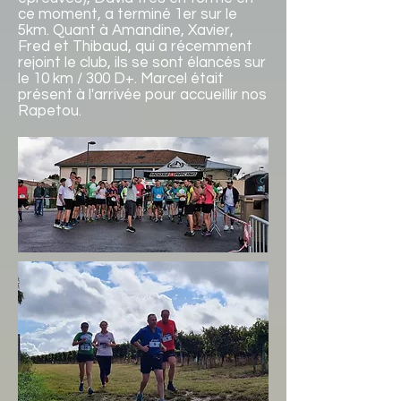
ce moment, a terminé 1er sur le
5km. Quant à Amandine, Xavier,
Fred et Thibaud, qui a récemment
rejoint le club, ils se sont élancés sur
le 10 km / 300 D+. Marcel était
présent à l'arrivée pour accueillir nos
Rapetou.