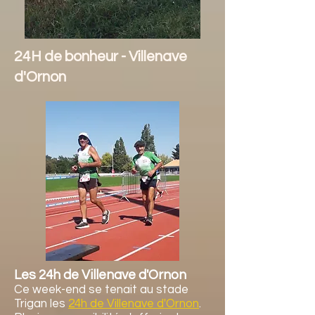
24H de bonheur - Villenave
d'Ornon
Les 24h de Villenave d'Ornon
Ce week-end se tenait au stade
Trigan les
24h de Villenave d'Ornon
.