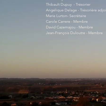
Thibault Dupuy - Trésorier
Angélique Delage - Trésorière adjo
Marie Lurton- Secrétaire
Carole Carrere - Membre
David Cazemajou - Membre
Jean-François Duloutre - Membre