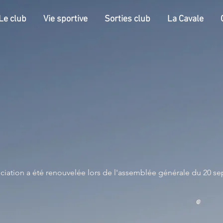
Le club
Vie sportive
Sorties club
La Cavale
ciation a été renouvel
ée lors de l'assemblée générale du 20 s