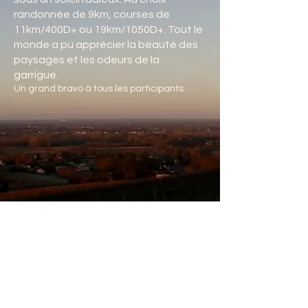
randonnée de 9km, courses de
11km/400D+ ou 19km/1050D+. Tout le
monde a pu apprécier la beauté des
paysages et les odeurs de la
garrigue.
Un grand bravo à tous les participants.