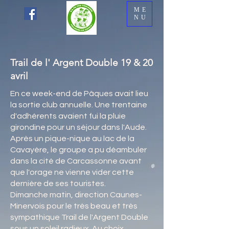
ME
NU
Trail de l' Argent Double 19 & 20
avril
En ce week-end de Pâques avait lieu
la sortie club annuelle. Une trentaine
d'adhérents avaient fui la pluie
girondine pour un séjour dans l'Aude.
Après un pique-nique au lac de la
Cavayère, le groupe a pu déambuler
dans la cité de Carcassonne avant
que l'orage ne vienne vider cette
dernière de ses touristes.
Dimanche matin, direction Caunes-
Minervois pour le très beau et très
sympathique Trail de l'Argent Double
sous un soleil radieux. Au choix